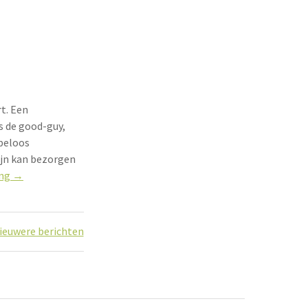
t. Een
als de good-guy,
opeloos
ijn kan bezorgen
“Microsoft
ing
→
en
webstandaarden”
ieuwere berichten