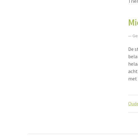
Trie
Mi
— Ge
De s
belan
hela
acht
met 
Ber
Oude