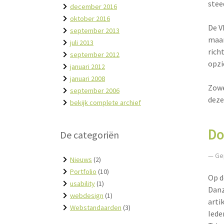
stee
december 2016
oktober 2016
De V
september 2013
maar
juli 2013
rich
september 2012
opzi
januari 2012
januari 2008
Zowe
september 2006
deze
bekijk complete archief
Do
De categoriën
— Ge
Nieuws
(2)
Portfolio
(10)
Op d
usability
(1)
Danz
webdesign
(1)
arti
Webstandaarden
(3)
Iede