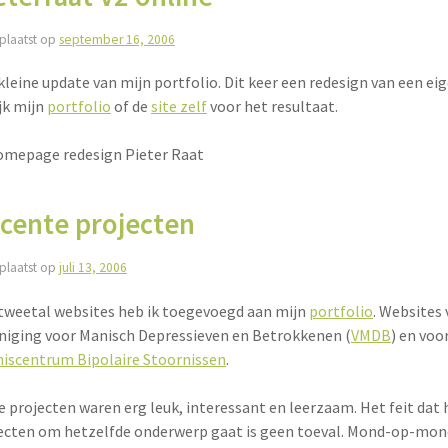
plaatst op
september 16, 2006
kleine update van mijn portfolio. Dit keer een redesign van een ei
jk mijn
portfolio
of de
site zelf
voor het resultaat.
cente projecten
plaatst op
juli 13, 2006
tweetal websites heb ik toegevoegd aan mijn
portfolio
. Websites 
niging voor Manisch Depressieven en Betrokkenen (
VMDB
) en voo
iscentrum Bipolaire Stoornissen
.
e projecten waren erg leuk, interessant en leerzaam. Het feit dat h
ecten om hetzelfde onderwerp gaat is geen toeval. Mond-op-mon