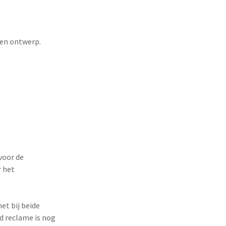
gen ontwerp.
voor de
r het
et bij beide
d reclame is nog