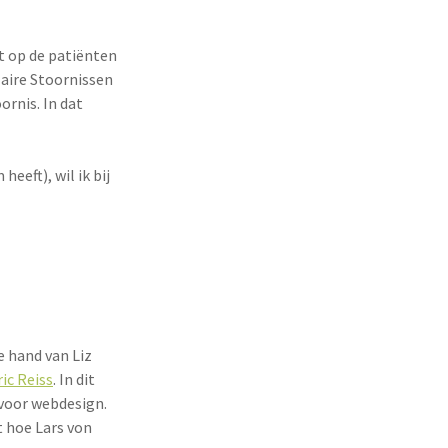
ht op de patiënten
aire Stoornissen
ornis. In dat
eeft), wil ik bij
e hand van Liz
ic Reiss
. In dit
 voor webdesign.
t hoe Lars von