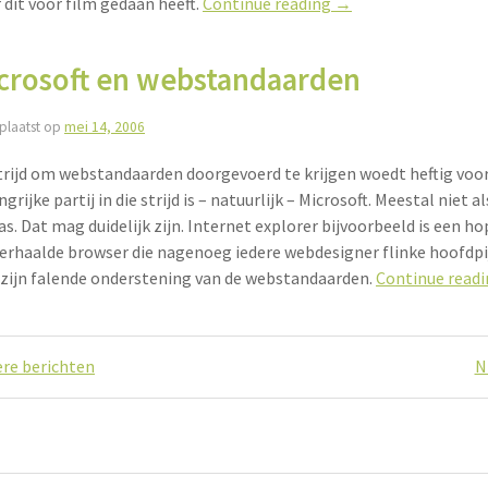
“Dogma’s
r dit voor film gedaan heeft.
Continue reading
→
voor
webdesign”
crosoft en webstandaarden
plaatst op
mei 14, 2006
trijd om webstandaarden doorgevoerd te krijgen woedt heftig voor
grijke partij in die strijd is – natuurlijk – Microsoft. Meestal niet 
as. Dat mag duidelijk zijn. Internet explorer bijvoorbeeld is een h
erhaalde browser die nagenoeg iedere webdesigner flinke hoofdp
zijn falende onderstening van de webstandaarden.
Continue read
ichtennavigatie
re berichten
N