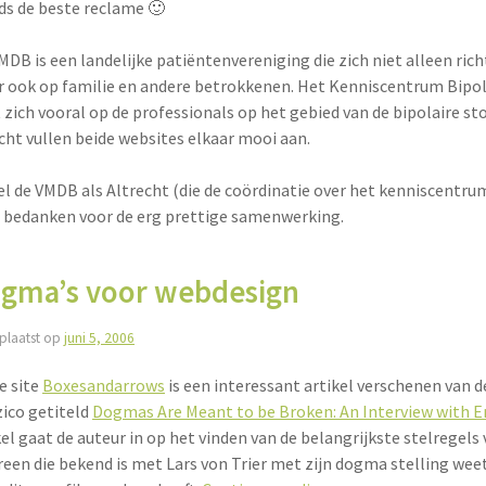
ds de beste reclame 🙂
MDB is een landelijke patiëntenvereniging die zich niet alleen ric
 ook op familie en andere betrokkenen. Het Kenniscentrum Bipol
t zich vooral op de professionals op het gebied van de bipolaire sto
cht vullen beide websites elkaar mooi aan.
l de VMDB als Altrecht (die de coördinatie over het kenniscentrum h
 bedanken voor de erg prettige samenwerking.
gma’s voor webdesign
plaatst op
juni 5, 2006
e site
Boxesandarrows
is een interessant artikel verschenen van d
ico getiteld
Dogmas Are Meant to be Broken: An Interview with Er
kel gaat de auteur in op het vinden van de belangrijkste stelregels
reen die bekend is met Lars von Trier met zijn dogma stelling wee