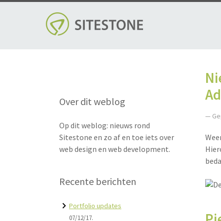
Skip
to
content
Bl
Ni
Ad
Over dit weblog
— Ge
Op dit weblog: nieuws rond
Sitestone en zo af en toe iets over
Weer
web design en web development.
Hier
beda
Recente berichten
Portfolio updates
Pi
07/12/17.