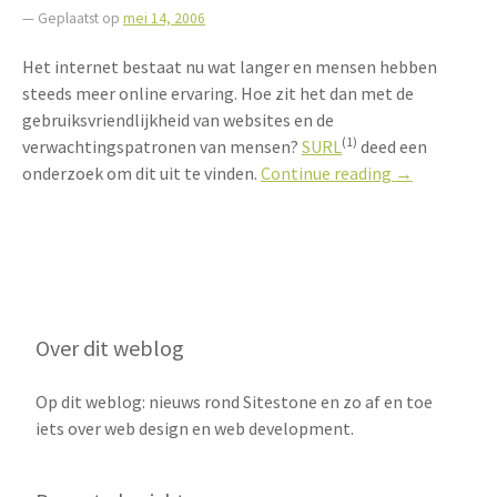
— Geplaatst op
mei 14, 2006
Het internet bestaat nu wat langer en mensen hebben
steeds meer online ervaring. Hoe zit het dan met de
gebruiksvriendlijkheid van websites en de
(1)
verwachtingspatronen van mensen?
SURL
deed een
“Gebruiksvrie
onderzoek om dit uit te vinden.
Continue reading
→
door
webstandaar
Over dit weblog
Op dit weblog: nieuws rond Sitestone en zo af en toe
iets over web design en web development.