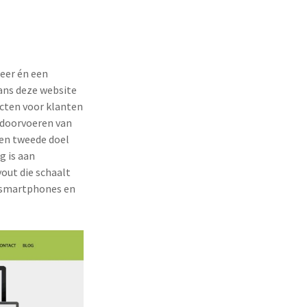
eer én een
kans deze website
ecten voor klanten
t doorvoeren van
Een tweede doel
g is aan
yout die schaalt
 smartphones en