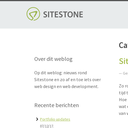
Skip
to
content
Ca
Over dit weblog
Si
Op dit weblog: nieuws rond
— Ge
Sitestone en zo af en toe iets over
Zo r
web design en web development.
tijd
Hoe 
Recente berichten
wat 
van 
Portfolio updates
07/12/17.