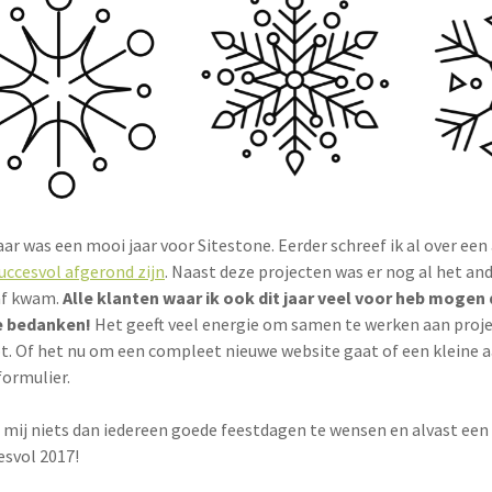
jaar was een mooi jaar voor Sitestone. Eerder schreef ik al over ee
succesvol afgerond zijn
. Naast deze projecten was er nog al het an
af kwam.
Alle klanten waar ik ook dit jaar veel voor heb mogen d
e bedanken!
Het geeft veel energie om samen te werken aan proje
t. Of het nu om een compleet nieuwe website gaat of een kleine 
formulier.
 mij niets dan iedereen goede feestdagen te wensen en alvast een
esvol 2017!