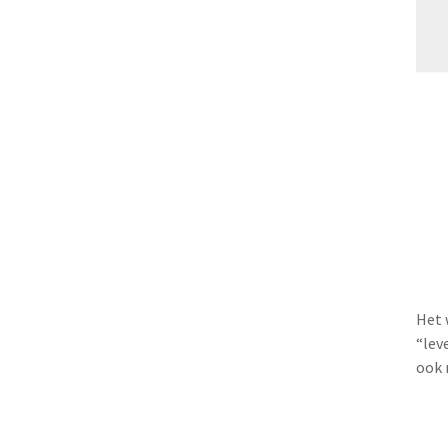
Het 
“lev
ook 