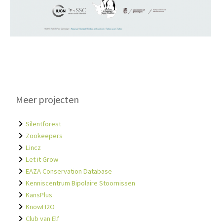
Meer projecten
Silentforest
Zookeepers
Lincz
Let it Grow
EAZA Conservation Database
Kenniscentrum Bipolaire Stoornissen
KansPlus
KnowH2O
Club van Elf