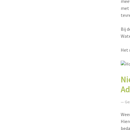
meet
met 
tevr
Bij 
Wate
Het 
Ni
Ad
— Ge
Weer
Hier
beda