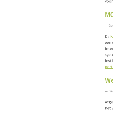
voor
MO
— Ge
De
F
een 
inte
syst
inst
port
We
— Ge
Afge
het 