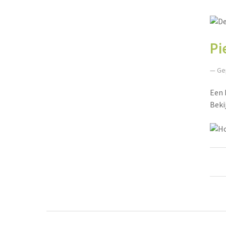
Pi
— Ge
Een 
Beki
Ber