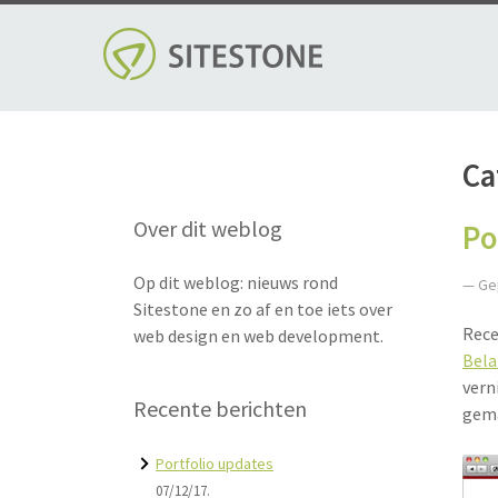
Skip
to
content
Ca
Over dit weblog
Po
Op dit weblog: nieuws rond
— Ge
Sitestone en zo af en toe iets over
Rece
web design en web development.
Bela
vern
Recente berichten
gema
Portfolio updates
07/12/17.