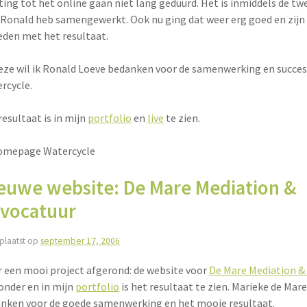
ing tot het online gaan niet lang geduurd. Het is inmiddels de twe
Ronald heb samengewerkt. Ook nu ging dat weer erg goed en zijn 
eden met het resultaat.
deze wil ik Ronald Loeve bedanken voor de samenwerking en succ
rcycle.
resultaat is in mijn
portfolio
en
live
te zien.
euwe website: De Mare Mediation &
vocatuur
plaatst op
september 17, 2006
 een mooi project afgerond: de website voor
De Mare Mediation &
onder en in mijn
portfolio
is het resultaat te zien. Marieke de Mare 
nken voor de goede samenwerking en het mooie resultaat.