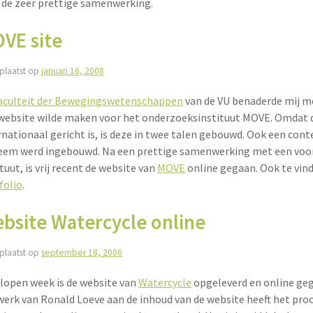
 de zeer prettige samenwerking.
VE site
plaatst op
januari 16, 2008
aculteit der Bewegingswetenschappen
van de VU benaderde mij me
website wilde maken voor het onderzoeksinstituut MOVE. Omdat d
rnationaal gericht is, is deze in twee talen gebouwd. Ook een c
eem werd ingebouwd. Na een prettige samenwerking met een voo
ituut, is vrij recent de website van
MOVE
online gegaan. Ook te vin
folio
.
bsite Watercycle online
plaatst op
september 18, 2006
lopen week is de website van
Watercycle
opgeleverd en online geg
werk van Ronald Loeve aan de inhoud van de website heeft het proc