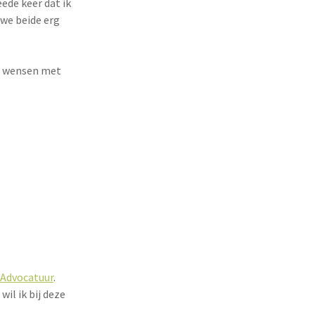
ede keer dat ik
we beide erg
es wensen met
 Advocatuur
.
wil ik bij deze