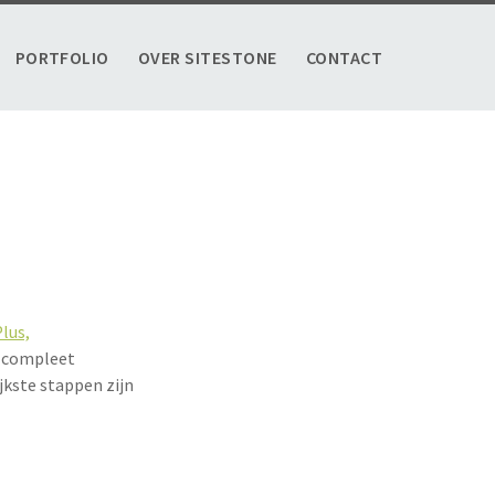
PORTFOLIO
OVER SITESTONE
CONTACT
lus,
e compleet
jkste stappen zijn