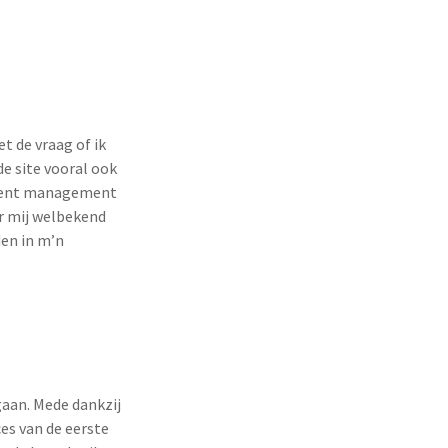
t de vraag of ik
e site vooral ook
ontent management
r mij welbekend
den in m’n
aan. Mede dankzij
es van de eerste