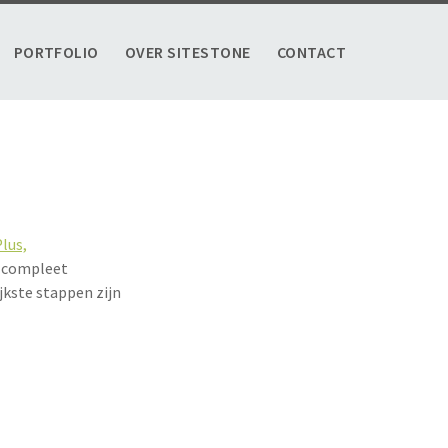
PORTFOLIO
OVER SITESTONE
CONTACT
lus,
e compleet
jkste stappen zijn