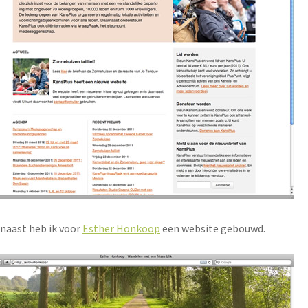
naast heb ik voor
Esther Honkoop
een website gebouwd.