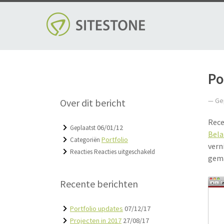
Skip
to
content
Po
— Ge
Over dit bericht
Rece
06/01/12
Geplaatst
Bela
Portfolio
Categoriën
vern
voor
Reacties
Reacties uitgeschakeld
gema
Portfolio
update
Recente berichten
Portfolio updates
07/12/17
Projecten in 2017
27/08/17